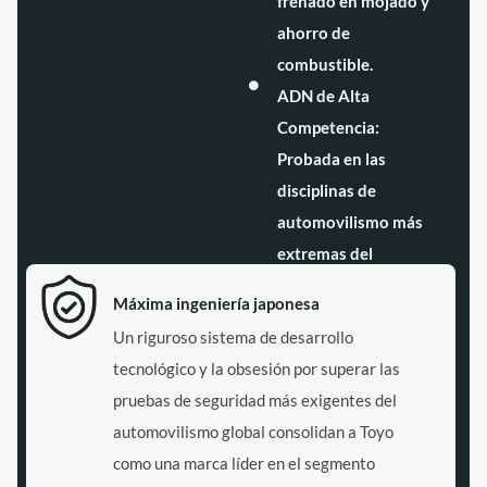
frenado en mojado y
ahorro de
combustible.
ADN de Alta
Competencia:
Probada en las
disciplinas de
automovilismo más
extremas del
planeta,
Máxima ingeniería japonesa
garantizando
Un riguroso sistema de desarrollo
resistencia superior.
tecnológico y la obsesión por superar las
pruebas de seguridad más exigentes del
automovilismo global consolidan a Toyo
como una marca líder en el segmento