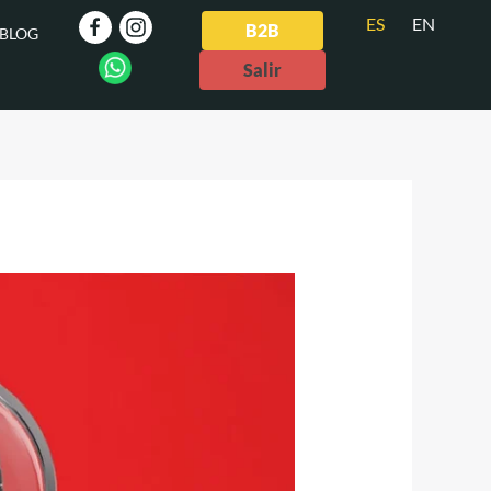
ES
EN
B2B
BLOG
Salir