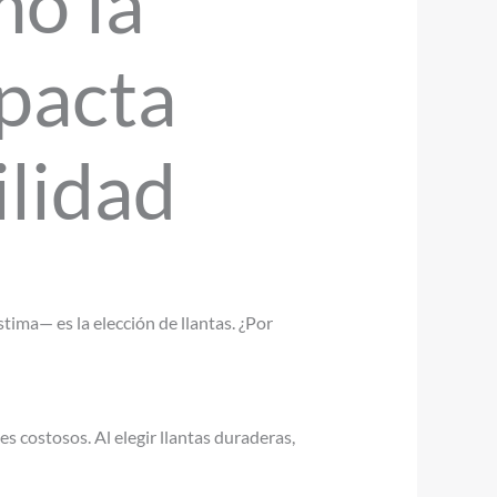
mo la
mpacta
ilidad
ima— es la elección de llantas. ¿Por
s costosos. Al elegir llantas duraderas,